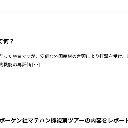
て何？
った林業ですが、安価な外国産材の台頭により打撃を受け、19
機能の再評価 […]
ネボーゲン社マテハン機視察ツアーの内容をレポー