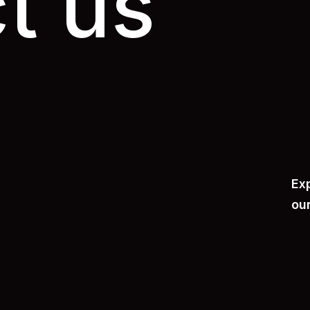
t us
Ex
ou