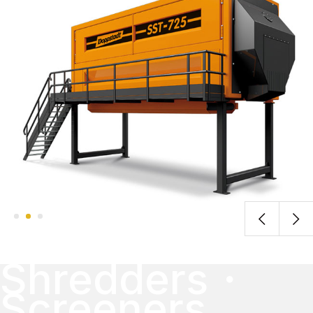
Shredders・
Screeners