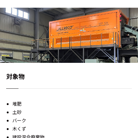
対象物
堆肥
土砂
バーク
木くず
建設混合廃棄物